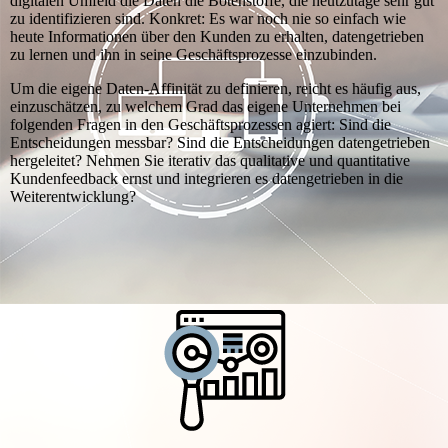
digitalen Umfeld die Daten die Botenstoffe, die heutzutage sehr gut
zu identifizieren sind. Konkret: Es war noch nie so einfach wie
heute Informationen über den Kunden zu erhalten, datengetrieben
zu lernen und ihn in seine Geschäftsprozesse einzubinden.
Um die eigene Daten-Affinität zu definieren, reicht es häufig aus,
einzuschätzen, zu welchem Grad das eigene Unternehmen bei
folgenden Fragen in den Geschäftsprozessen agiert: Sind die
Entscheidungen messbar? Sind die Entscheidungen datengetrieben
hergeleitet? Nehmen Sie iterativ das qualitative und quantitative
Kundenfeedback ernst und integrieren es datengetrieben in die
Weiterentwicklung?